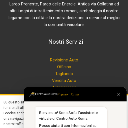
Largo Preneste, Parco delle Energie, Antica via Collatina ed
altri luoghi di intrattenimento romani, simboleggia il nostro
legame con la città e la nostra dedizione a servire al meglio
la comunità veicolare.
I Nostri Servizi
Revisione Auto
Officina
Tagliando
Vendita Auto
Autorimessa
Ricarica auto elettriche
Pigneto · Roma
Contattaci
Su questo sito utilizziamo
cookie tecnici
necessari alla navigazione e
×
funzionali all'erogazione del servizio. Con il tuo consenso, utilizziamo
Vieni a Trovarci
Benvenuto! Sono Sofia l'assistente
i cookie anche per
personalizzare contenuti ed annunci
, per fornirti
virtuale di Centro Auto Roma.
una navigazione migliore, facilitare le interazioni social e analizzare il
nostro traffico.
Posso aiutarti con informazioni su