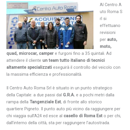
Al Centro A
uto Roma S
rl si
effettuano
revisioni
per
auto
,
moto
,
quad
,
microcar
,
camper
e furgoni fino a 35 quintali. Ad
attendere il cliente
un
team
tutto
italiano
di
tecnici
altamente specializzati
eseguirà il controllo del veicolo con
la massima efficienza e professionalità.
Il Centro Auto Roma Srl è situato in un punto strategico
della Capitale: a due passi dal
G.R.A.
e a pochi metri dalla
rampa della
Tangenziale Est
, di fronte allo storico
quartiere Pigneto. Il punto auto più vicino da raggiungere per
chi viaggia sull’A24 ed esce al
casello
di
Roma
Est
o per chi,
dall’interno della città, sta per raggiungere l’autostrada.