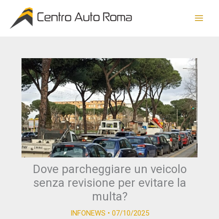
Vai
al
contenuto
Dove parcheggiare un veicolo
senza revisione per evitare la
multa?
INFONEWS
•
07/10/2025