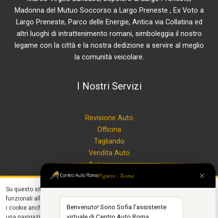
Madonna del Mutuo Soccorso a Largo Preneste , Ex Voto a
Largo Preneste, Parco delle Energie, Antica via Collatina ed
altri luoghi di intrattenimento romani, simboleggia il nostro
legame con la città e la nostra dedizione a servire al meglio
la comunità veicolare.
I Nostri Servizi
Revisione Auto
Officina
Tagliando
Vendita Auto
Autorimessa
Ricarica auto elettriche
Pigneto · Roma
Contattaci
Su questo sito utilizziamo
cookie tecnici
necessari alla navigazione e
×
funzionali all'erogazione del servizio. Con il tuo consenso, utilizziamo
Vieni a Trovarci
Benvenuto! Sono Sofia l'assistente
i cookie anche per
personalizzare contenuti ed annunci
, per fornirti
virtuale di Centro Auto Roma.
una navigazione migliore, facilitare le interazioni social e analizzare il