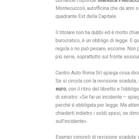
domande risponde
Gianluca Pietrucci
Montecuccoli, autofficina che da anni s
quadrante Est della Capitale.
Il titolare non ha dubbi ed è molto chia
burocratico, è un obbligo di legge. E qua
regola o no può pesare, eccome. Non 
più serie, soprattutto sul fronte assicu
Centro Auto Roma Srl spiega cosa dice
Se si circola con la revisione scaduta,
euro
, con il ritiro del libretto e l’obbl
di sinistro: «Se fai un incidente – spie
perché è obbligata per legge. Ma attenz
chiederti indietro i soldi spesi, se dim
sull’incidente».
Esempi concreti di revisione scaduta: