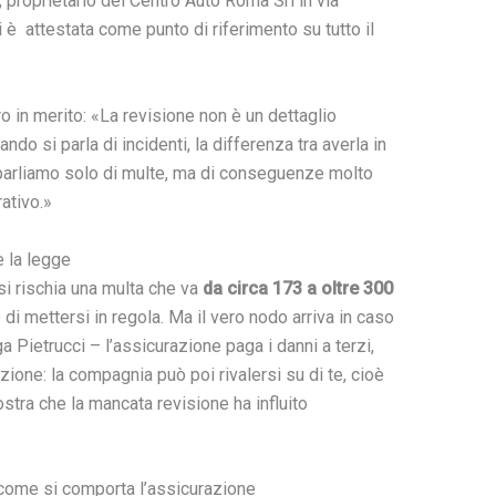
, proprietario del Centro Auto Roma Srl in via
i è attestata come punto di riferimento su tutto il
ro in merito: «La revisione non è un dettaglio
ndo si parla di incidenti, la differenza tra averla in
parliamo solo di multe, ma di conseguenze molto
rativo.»
 la legge
 si rischia una multa che va
da circa 173 a oltre 300
igo di mettersi in regola. Ma il vero nodo arriva in caso
ga Pietrucci – l’assicurazione paga i danni a terzi,
ione: la compagnia può poi rivalersi su di te, cioè
ostra che la mancata revisione ha influito
 come si comporta l’assicurazione