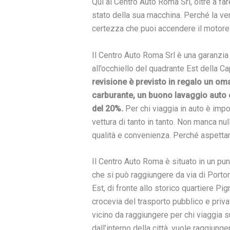
Qui al Centro Auto Roma Srl, oltre a far
stato della sua macchina. Perché la ver
certezza che puoi accendere il motore 
Il Centro Auto Roma Srl è una garanzia p
all’occhiello del quadrante Est della Ca
revisione è previsto in regalo un om
carburante, un buono lavaggio auto 
del 20%.
Per chi viaggia in auto è import
vettura di tanto in tanto. Non manca null
qualità e convenienza. Perché aspetta
Il Centro Auto Roma è situato in un pun
che si può raggiungere da via di Porto
Est, di fronte allo storico quartiere P
crocevia del trasporto pubblico e privato
vicino da raggiungere per chi viaggia s
dall’interno della città, vuole raggiunge