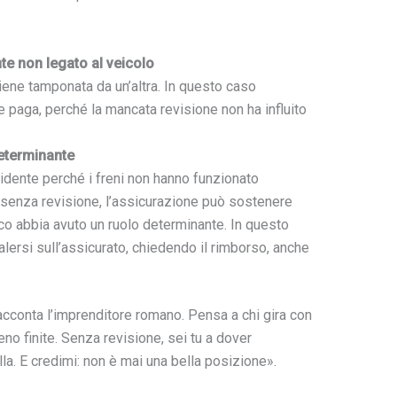
e non legato al veicolo
iene tamponata da un’altra. In questo caso
 paga, perché la mancata revisione non ha influito
eterminante
idente perché i freni non hanno funzionato
a senza revisione, l’assicurazione può sostenere
ico abbia avuto un ruolo determinante. In questo
lersi sull’assicurato, chiedendo il rimborso, anche
racconta l’imprenditore romano. Pensa a chi gira con
eno finite. Senza revisione, sei tu a dover
lla. E credimi: non è mai una bella posizione».