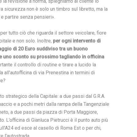
e la revisione a norma, spieghiamo al cliente lo
a sicurezza non è solo un timbro sul libretto, ma la
e partire senza pensieri».
er tutto ciò che riguarda il settore veicolare, fiore
pitale e non solo. Inoltre,
per ogni intervento di
aggio di 20 Euro suddiviso tra un buono
e uno sconto su prossimo tagliando in officina
ante il controllo di routine e tirare a lucido la
a all’autofficina di via Prenestina in termini di
re?
to strategico della Capitale: a due passi dal G.R.A.
naccio e a pochi metri dalla rampa della Tangenziale
igneto, a due passi da piazza di Porta Maggiore,
. L’officina di Gianluca Pietrucci è il punto auto più
ull’A24 ed esce al casello di Roma Est o per chi,
re l’autostrada.