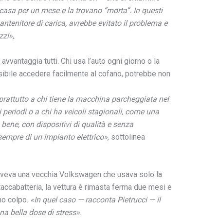
 casa per un mese e la trovano “morta”. In questi
ntenitore di carica, avrebbe evitato il problema e
zzi»
,.
vvantaggia tutti. Chi usa l’auto ogni giorno o la
sibile accedere facilmente al cofano, potrebbe non
rattutto a chi tiene la macchina parcheggiata nel
 periodi o a chi ha veicoli stagionali, come una
ene, con dispositivi di qualità e senza
sempre di un impianto elettrico»
, sottolinea
aveva una vecchia Volkswagen che usava solo la
taccabatteria, la vettura è rimasta ferma due mesi e
imo colpo.
«In quel caso — racconta Pietrucci — il
na bella dose di stress».