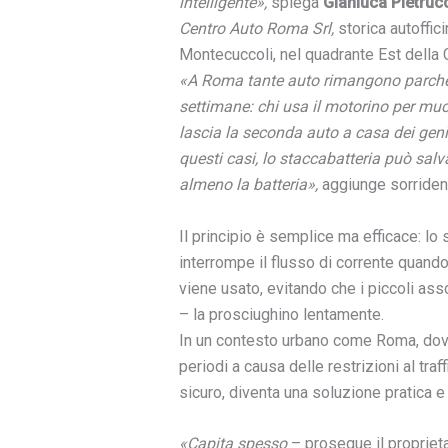
intelligente»
,
spiega
Gianluca Pietruc
Centro Auto Roma Srl
,
storica autoffic
Montecuccoli, nel quadrante Est della C
«A Roma tante auto rimangono parche
settimane: chi usa il motorino per muov
lascia la seconda auto a casa dei genit
questi casi, lo staccabatteria può salva
almeno la batteria»
,
aggiunge sorriden
Il principio è semplice ma efficace: lo 
interrompe il flusso di corrente quando
viene usato, evitando che i piccoli asso
– la prosciughino lentamente.
In un contesto urbano come Roma, dov
periodi a causa delle restrizioni al traf
sicuro, diventa una soluzione pratica e
«Capita spesso
– prosegue il propriet