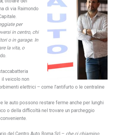
ci
,
titolare del
ina di via Raimondo
apitale.
ggiate per
ersi in centro, chi
ori o in garage. In
re la vita, o
do.
staccabatteria
 il veicolo non
rbimenti elettrici – come l’antifurto o le centraline
e le auto possono restare ferme anche per lunghi
fico o della difficoltà nel trovare un parcheggio
 conveniente.
ario del Centro Auto Roma Srl –
che ci chiamino