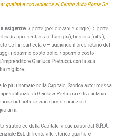
na: qualità e convenienza al Centro Auto Roma Srl
 le esigenze
: 3 porte (per giovani e single), 5 porte
lina (rappresentanza o famiglia), benzina (città),
Auto Gpl, in particolare – aggiunge il proprietario del
aggi: risparmio costo bollo, risparmio costo
’imprenditore Gianluca Pietrucci, con la sua
lta migliore.
a le più rinomate nella Capitale. Storica autorimessa
mprenditoriale di Gianluca Pietrucci è divenuta un
sione nel settore veicolare è garanzia di
que anni.
to strategico della Capitale: a due passi dal
G.R.A.
nziale Est
, di fronte allo storico quartiere