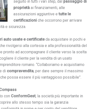
seguito in tutti i vari step, dal
passaggio di
proprietà
ai finanziamenti, alle
assicurazioni aggiuntive e
tutte le
certificazioni
che occorrono per arrivare
lità e sicurezza.
ri auto usate e certificate
da acquistare in pochi e
he rivolgersi alla cortesia e alla professionalità del
e pronto ad accompagnare il cliente verso la scelta
ccogliere il cliente per la vendita di un usato
 l’imprenditore romano. “Collaboriamo e acquistiamo
re di
compravendita
, per dare sempre il massimo
to che possa essere il più vantaggioso possibile”.
 Compass
ato con
ConformGest
, la società più importante in
 coprire allo stesso tempo sia la garanzia
i conformità in nome e per conto del venditore.