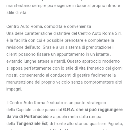
manifestano sempre più esigenze in base al proprio
ritmo
e
stile di vita
.
Centro
Auto
Roma
, comodità e convenienza
Una delle caratteristiche distintive del
Centro
Auto
Roma
S.r.l.
è la facilità con cui è possibile prenotare e completare la
revisione dell’auto. Grazie a un sistema di prenotazione i
clienti
possono fissare un appuntamento in un istante ,
evitando lunghe attese e ritardi. Questo approccio moderno
si sposa perfettamente con lo
stile di vita
frenetico dei giorni
nostri, consentendo ai conducenti di gestire facilmente la
manutenzione
del proprio veicolo senza compromettere altri
impegni.
Il
Centro
Auto
Roma
è situato in un punto strategico
della
Capitale
: a due passi dal
G.R.A.
che si può raggiungere
da via di
Portonaccio
e a pochi metri dalla rampa
della
Tangenziale Est
, di fronte allo storico quartiere Pigneto,