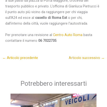
a due passi da piazza di
Porta Maggiore
, crocevia del
trasporto
pubblico
e privato. L’officina di
Gianluca Pietrucci
è
il punto auto più vicino da raggiungere per chi viaggia
sull’
A24
ed esce al
casello di
Roma
Est
o per chi,
dall’interno della città, vuole raggiungere l’autostrada.
Per prenotare una revisione al
Centro Auto Roma
basta
contattare il numero
06 7022735
.
←
Articolo precedente
Articolo successivo
→
Potrebbero interessarti