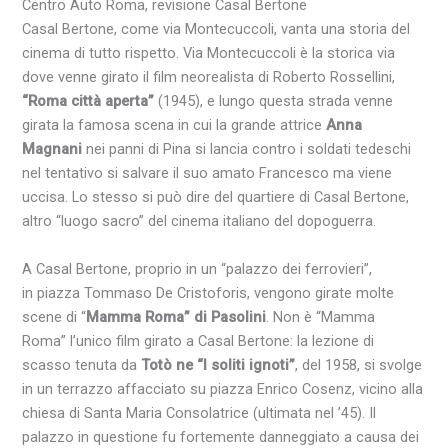
Centro Auto Roma, revisione Casal Bertone
Casal Bertone
, come via
Montecuccoli
, vanta una storia del
cinema di tutto rispetto. Via
Montecuccoli
è la storica via
dove venne girato il
film
neorealista di
Roberto Rossellini
,
“
Roma
città aperta”
(1945), e lungo questa strada venne
girata la famosa scena in cui la grande attrice
Anna
Magnani
nei panni di Pina si lancia contro i soldati tedeschi
nel tentativo si salvare il suo amato
Francesco
ma viene
uccisa. Lo stesso si può dire del quartiere di
Casal Bertone
,
altro “luogo sacro” del cinema
italiano
del dopoguerra.
A
Casal Bertone
, proprio in un “
palazzo
dei ferrovieri”,
in piazza Tommaso
De Cristoforis
, vengono girate molte
scene di “
Mamma
Roma
” di
Pasolini
. Non è “Mamma
Roma
” l’unico
film
girato a
Casal Bertone
: la lezione di
scasso tenuta da
Totò
ne “
I soliti ignoti”
, del 1958, si svolge
in un terrazzo affacciato su piazza
Enrico Cosenz
, vicino alla
chiesa
di
Santa Maria Consolatrice
(ultimata nel ’45). Il
palazzo
in questione fu fortemente danneggiato a causa dei