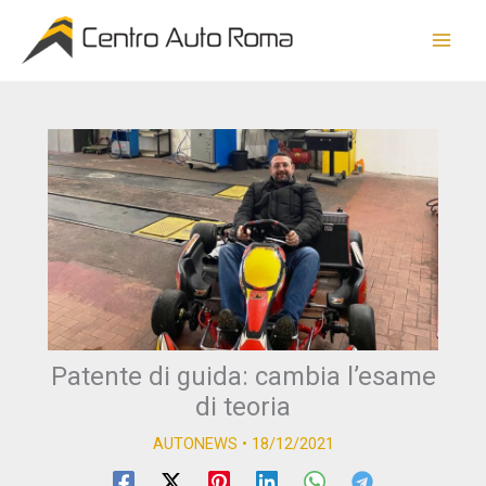
Vai
al
contenuto
Patente di guida: cambia l’esame
di teoria
AUTONEWS
•
18/12/2021