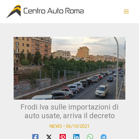
Vai
al
contenuto
Frodi Iva sulle importazioni di
auto usate, arriva il decreto
NEWS
•
06/10/2021