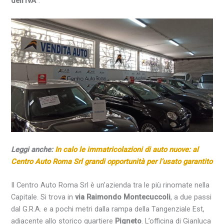
dell’IVA
”.
Leggi anche:
In calo le immatricolazioni di auto nuove: al
Centro Auto Roma Srl grandi opportunità per l’usato garantito
Il Centro Auto Roma Srl è un’azienda tra le più rinomate nella
Capitale. Si trova in
via Raimondo Montecuccoli
, a due passi
dal G.R.A. e a pochi metri dalla rampa della Tangenziale Est,
adiacente allo storico quartiere
Pigneto
. L’officina di Gianluca